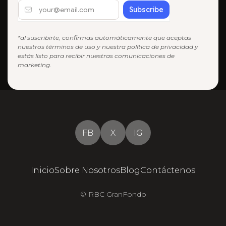
*al suscribirte, confirmas automáticamente que aceptas
nuestros términos de uso y nuestra política de privacidad y
estás listo para recibir nuestras comunicaciones de
marketing.
FB
X
IG
Inicio
Sobre Nosotros
Blog
Contáctenos
© RBC GranFondo