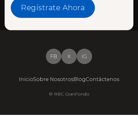
Regístrate Ahora
FB
X
IG
Inicio
Sobre Nosotros
Blog
Contáctenos
© RBC GranFondo